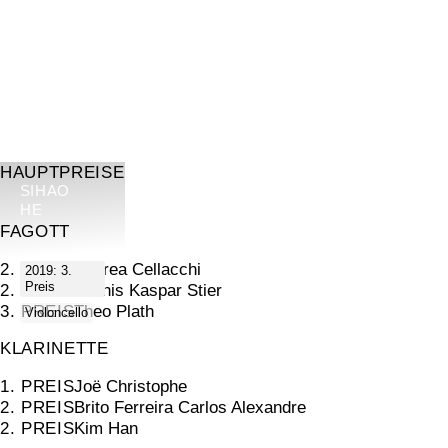
HAUPTPREISE
SIHAO
HE
FAGOTT
2. PREIS
Andrea Cellacchi
2019: 3.
Preis
2. PREIS
Mathis Kaspar Stier
3. PREIS
Theo Plath
Violoncello
KLARINETTE
1. PREIS
Joë Christophe
2. PREIS
Brito Ferreira Carlos Alexandre
2. PREIS
Kim Han