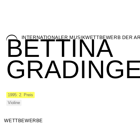
Skip
BETTINA
INTERNATIONALER MUSIKWETTBEWERB DER A
to
content
GRADING
1995: 2. Preis
Violine
WETTBEWERBE