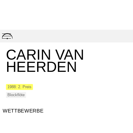
Skip
to
content
CARIN VAN
HEERDEN
1988: 2. Preis
Blockflöte
WETTBEWERBE