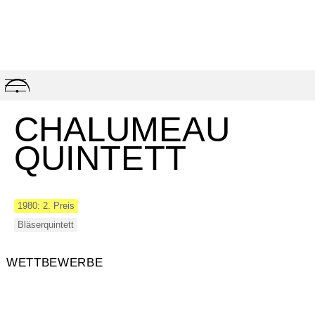
Skip
to
content
CHALUMEAU
QUINTETT
1980: 2. Preis
Bläserquintett
WETTBEWERBE