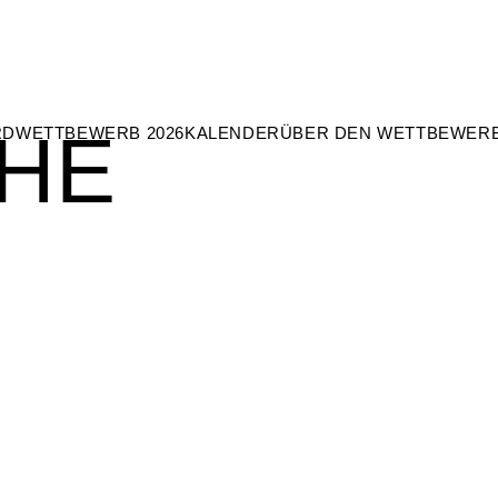
HE
RD
WETTBEWERB 2026
KALENDER
ÜBER DEN WETTBEWER