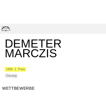
Skip
to
content
DEMETER
MARCZIS
1958: 2. Preis
Gesang
WETTBEWERBE