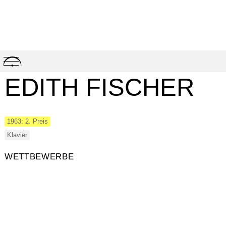
Skip
to
content
EDITH FISCHER
1963: 2. Preis
Klavier
WETTBEWERBE