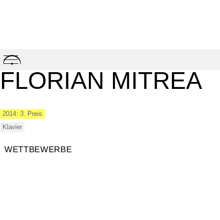
Skip
to
FLORIAN MITREA
content
2014: 3. Preis
Klavier
WETTBEWERBE