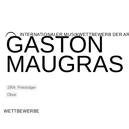
Skip
GASTON
INTERNATIONALER MUSIKWETTBEWERB DER A
to
content
MAUGRAS
1954: Preisträger
Oboe
WETTBEWERBE