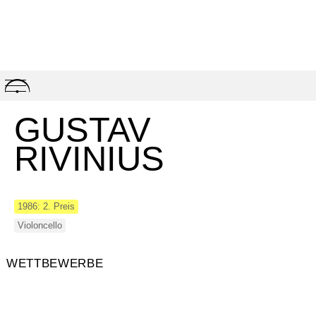
Skip
to
content
GUSTAV
RIVINIUS
1986: 2. Preis
Violoncello
WETTBEWERBE