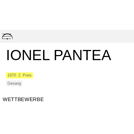
Skip
to
content
IONEL PANTEA
1970: 2. Preis
Gesang
WETTBEWERBE