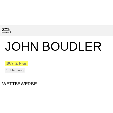
Skip
to
content
JOHN BOUDLER
1977: 2. Preis
Schlagzeug
WETTBEWERBE