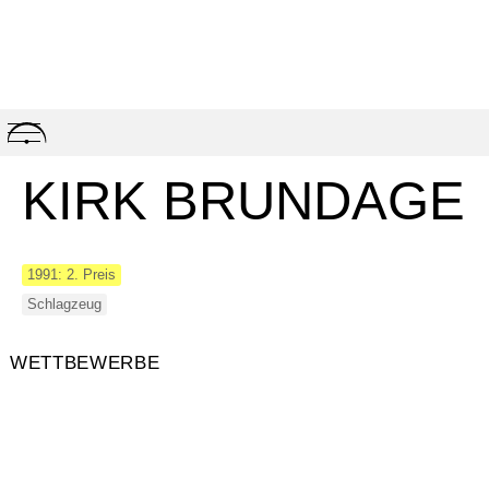
Skip
to
content
KIRK BRUNDAGE
1991: 2. Preis
Schlagzeug
WETTBEWERBE