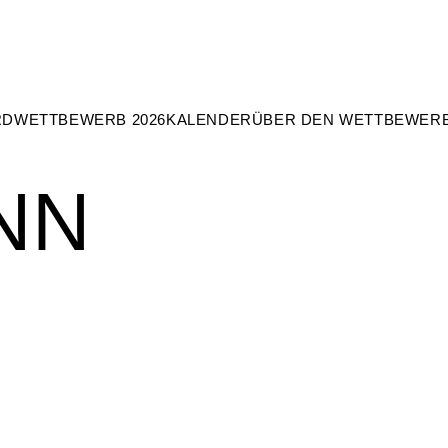
RD
WETTBEWERB 2026
KALENDER
ÜBER DEN WETTBEWER
NN