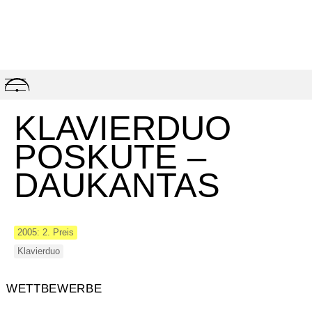
Skip
to
content
KLAVIERDUO
POSKUTE –
DAUKANTAS
2005: 2. Preis
Klavierduo
WETTBEWERBE