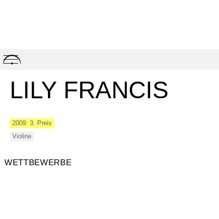
Skip
to
content
LILY FRANCIS
2009: 3. Preis
Violine
WETTBEWERBE