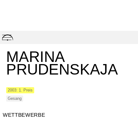
Skip
to
content
MARINA
PRUDENSKAJA
2003: 1. Preis
Gesang
WETTBEWERBE