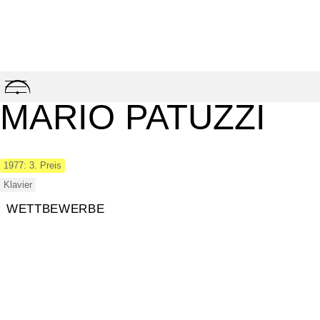
Skip
to
MARIO PATUZZI
content
1977: 3. Preis
Klavier
WETTBEWERBE