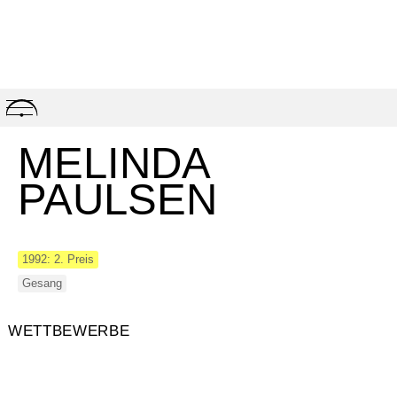
Skip
to
content
MELINDA
PAULSEN
1992: 2. Preis
Gesang
WETTBEWERBE