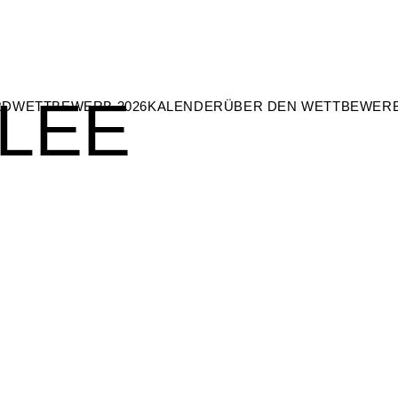
 LEE
RD
WETTBEWERB 2026
KALENDER
ÜBER DEN WETTBEWER