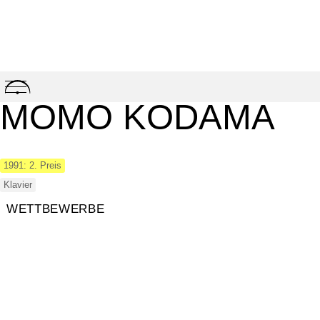
Skip
to
MOMO KODAMA
content
1991: 2. Preis
Klavier
WETTBEWERBE