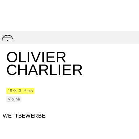
Skip
to
content
OLIVIER
CHARLIER
1978: 3. Preis
Violine
WETTBEWERBE