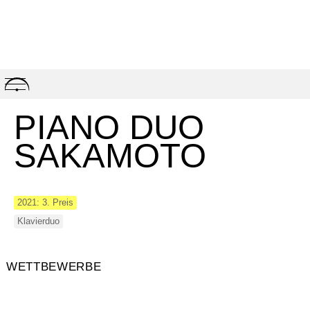
Skip
to
content
PIANO DUO
SAKAMOTO
2021: 3. Preis
Klavierduo
WETTBEWERBE