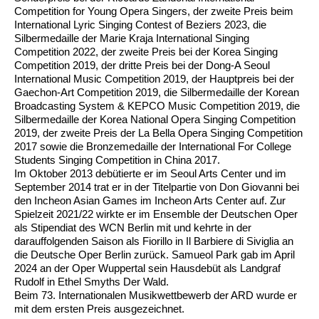
Competition for Young Opera Singers, der zweite Preis beim
International Lyric Singing Contest of Beziers 2023, die
Silbermedaille der Marie Kraja International Singing
Competition 2022, der zweite Preis bei der Korea Singing
Competition 2019, der dritte Preis bei der Dong-A Seoul
International Music Competition 2019, der Hauptpreis bei der
Gaechon-Art Competition 2019, die Silbermedaille der Korean
Broadcasting System & KEPCO Music Competition 2019, die
Silbermedaille der Korea National Opera Singing Competition
2019, der zweite Preis der La Bella Opera Singing Competition
2017 sowie die Bronzemedaille der International For College
Students Singing Competition in China 2017.
Im Oktober 2013 debütierte er im Seoul Arts Center und im
September 2014 trat er in der Titelpartie von Don Giovanni bei
den Incheon Asian Games im Incheon Arts Center auf. Zur
Spielzeit 2021/22 wirkte er im Ensemble der Deutschen Oper
als Stipendiat des WCN Berlin mit und kehrte in der
darauffolgenden Saison als Fiorillo in Il Barbiere di Siviglia an
die Deutsche Oper Berlin zurück. Samueol Park gab im April
2024 an der Oper Wuppertal sein Hausdebüt als Landgraf
Rudolf in Ethel Smyths Der Wald.
Beim 73. Internationalen Musikwettbewerb der ARD wurde er
mit dem ersten Preis ausgezeichnet.