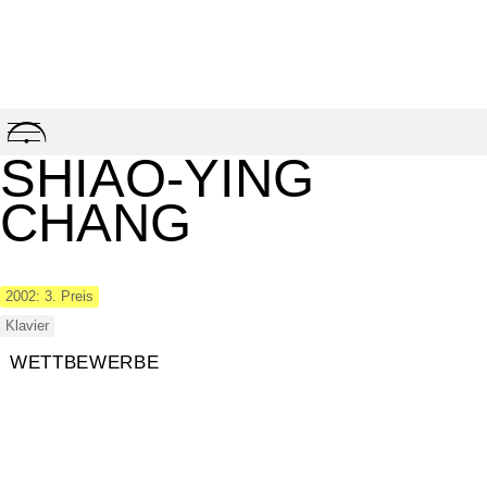
Skip
to
SHIAO-YING
content
CHANG
2002: 3. Preis
Klavier
WETTBEWERBE