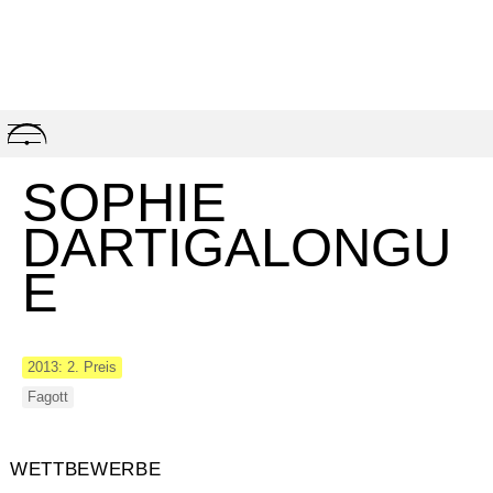
Skip
to
content
SOPHIE
DARTIGALONGU
E
2013: 2. Preis
Fagott
WETTBEWERBE