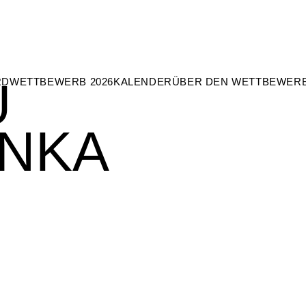
U
RD
WETTBEWERB 2026
KALENDER
ÜBER DEN WETTBEWER
NKA