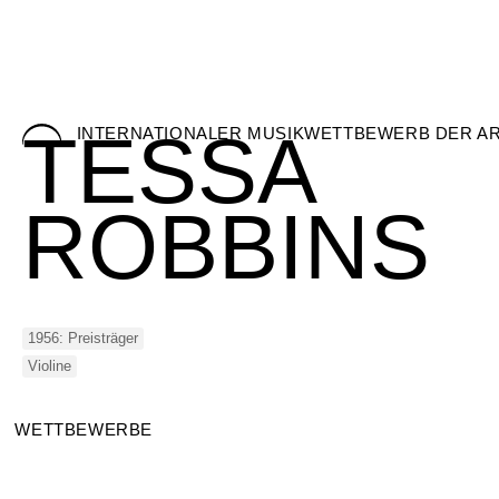
Skip
TESSA
INTERNATIONALER MUSIKWETTBEWERB DER A
to
content
ROBBINS
1956: Preisträger
Violine
WETTBEWERBE