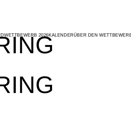
RING
RD
WETTBEWERB 2026
KALENDER
ÜBER DEN WETTBEWER
RING