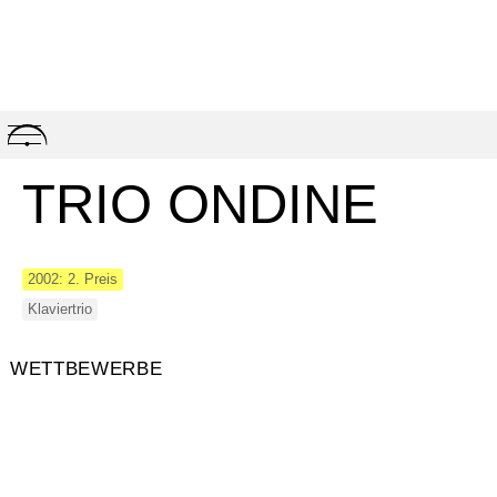
Skip
to
content
TRIO ONDINE
2002: 2. Preis
Klaviertrio
WETTBEWERBE