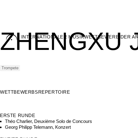
ZHENGXU J
Skip
INTERNATIONALER MUSIKWETTBEWERB DER A
to
content
Trompete
WETTBEWERBSREPERTOIRE
ERSTE RUNDE
Théo Charlier, Deuxième Solo de Concours
Georg Philipp Telemann, Konzert