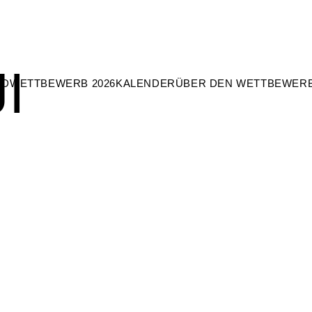
I
RD
WETTBEWERB 2026
KALENDER
ÜBER DEN WETTBEWER