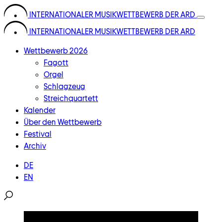
Skip
INTERNATIONALER MUSIKWETTBEWERB DER ARD
to
INTERNATIONALER MUSIKWETTBEWERB DER ARD
content
Wettbewerb 2026
Fagott
Orgel
Schlagzeug
Streichquartett
Kalender
Über den Wettbewerb
Festival
Archiv
DE
EN