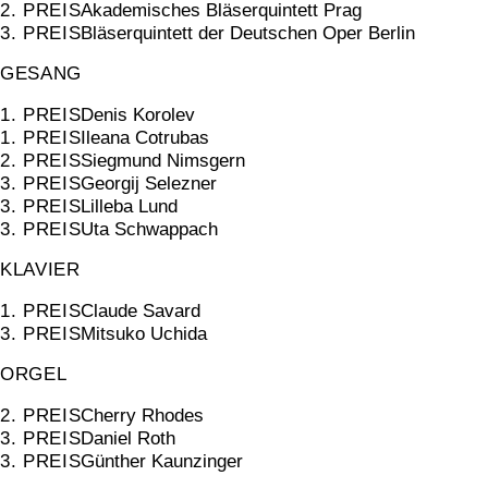
2. PREIS
Akademisches Bläserquintett Prag
3. PREIS
Bläserquintett der Deutschen Oper Berlin
GESANG
1. PREIS
Denis Korolev
1. PREIS
Ileana Cotrubas
2. PREIS
Siegmund Nimsgern
3. PREIS
Georgij Selezner
3. PREIS
Lilleba Lund
3. PREIS
Uta Schwappach
KLAVIER
1. PREIS
Claude Savard
3. PREIS
Mitsuko Uchida
ORGEL
2. PREIS
Cherry Rhodes
3. PREIS
Daniel Roth
3. PREIS
Günther Kaunzinger