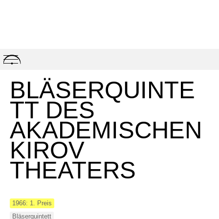
Skip
to
content
BLÄSERQUINTE
TT DES
AKADEMISCHEN
KIROV
THEATERS
1966: 1. Preis
Bläserquintett