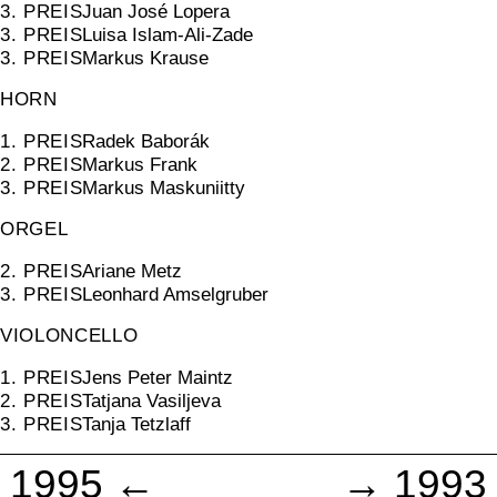
3. PREIS
Juan José Lopera
3. PREIS
Luisa Islam-Ali-Zade
3. PREIS
Markus Krause
HORN
1. PREIS
Radek Baborák
2. PREIS
Markus Frank
3. PREIS
Markus Maskuniitty
ORGEL
2. PREIS
Ariane Metz
3. PREIS
Leonhard Amselgruber
VIOLONCELLO
1. PREIS
Jens Peter Maintz
2. PREIS
Tatjana Vasiljeva
3. PREIS
Tanja Tetzlaff
1995 ←
→ 1993