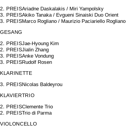
2. PREIS
Ariadne Daskalakis / Miri Yampolsky
3. PREIS
Akiko Tanaka / Evgueni Sinaiski Duo Orient
3. PREIS
Marco Rogliano / Maurizio Paciariello Rogliano
GESANG
2. PREIS
Jae-Hyoung Kim
2. PREIS
Jialin Zhang
3. PREIS
Anke Vondung
3. PREIS
Rudolf Rosen
KLARINETTE
3. PREIS
Nicolas Baldeyrou
KLAVIERTRIO
2. PREIS
Clemente Trio
2. PREIS
Trio di Parma
VIOLONCELLO