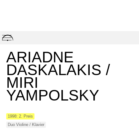
Skip
to
content
ARIADNE
DASKALAKIS /
MIRI
YAMPOLSKY
1998: 2. Preis
Duo Violine / Klavier