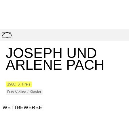
Skip
to
content
JOSEPH UND
ARLENE PACH
1960: 3. Preis
Duo Violine / Klavier
WETTBEWERBE