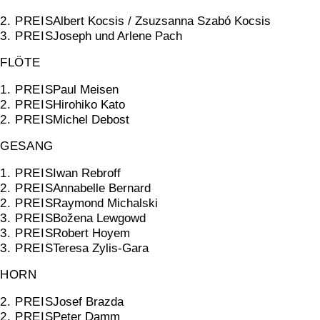
2. PREIS
Albert Kocsis / Zsuzsanna Szabó Kocsis
3. PREIS
Joseph und Arlene Pach
FLÖTE
1. PREIS
Paul Meisen
2. PREIS
Hirohiko Kato
2. PREIS
Michel Debost
GESANG
1. PREIS
Iwan Rebroff
2. PREIS
Annabelle Bernard
2. PREIS
Raymond Michalski
3. PREIS
Božena Lewgowd
3. PREIS
Robert Hoyem
3. PREIS
Teresa Zylis-Gara
HORN
2. PREIS
Josef Brazda
2. PREIS
Peter Damm