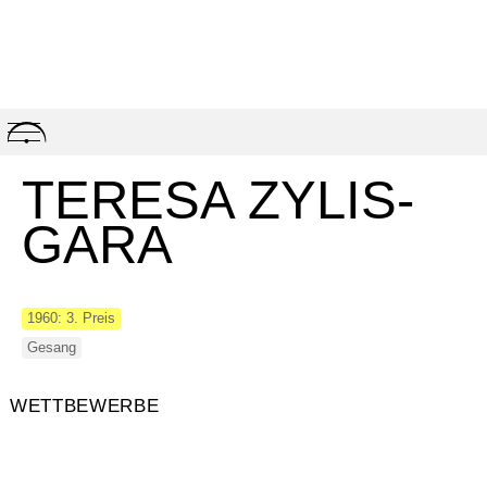
Skip
to
content
TERESA ZYLIS-
GARA
1960: 3. Preis
Gesang
WETTBEWERBE