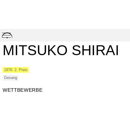
Skip
to
content
MITSUKO SHIRAI
1976: 2. Preis
Gesang
WETTBEWERBE