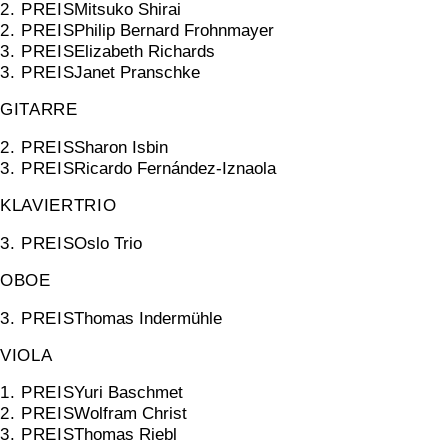
2. PREIS
Mitsuko Shirai
2. PREIS
Philip Bernard Frohnmayer
3. PREIS
Elizabeth Richards
3. PREIS
Janet Pranschke
GITARRE
2. PREIS
Sharon Isbin
3. PREIS
Ricardo Fernández-Iznaola
KLAVIERTRIO
3. PREIS
Oslo Trio
OBOE
3. PREIS
Thomas Indermühle
VIOLA
1. PREIS
Yuri Baschmet
2. PREIS
Wolfram Christ
3. PREIS
Thomas Riebl