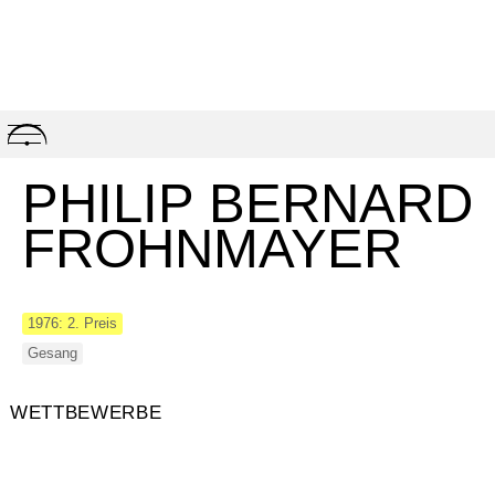
Skip
to
content
PHILIP BERNARD
FROHNMAYER
1976: 2. Preis
Gesang
WETTBEWERBE